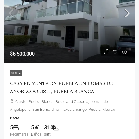
$6,500,000
VENTA
CASA EN VENTA EN PUEBLA EN LOMAS DE
ANGELOPOLIS II, PUEBLA BLANCA
Cluster Puebla Blanca, Boulevard Oceanía, Lomas de
Angelópolis, San Bernardino Tlaxcalancingo, Puebla, México
CASA
5
5
310
Recamaras
Baños
sqft