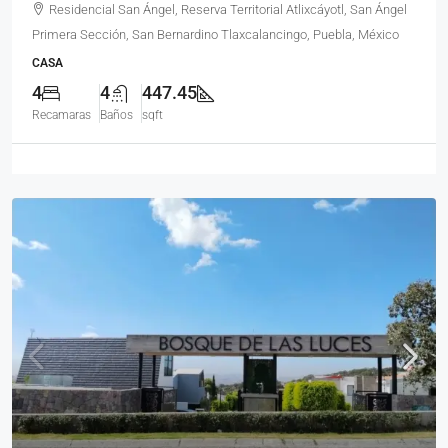
Residencial San Ángel, Reserva Territorial Atlixcáyotl, San Ángel
Primera Sección, San Bernardino Tlaxcalancingo, Puebla, México
CASA
4
4
447.45
Recamaras
Baños
sqft