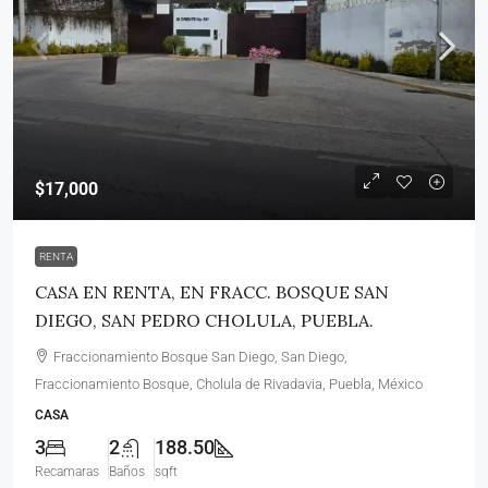
$17,000
RENTA
CASA EN RENTA, EN FRACC. BOSQUE SAN
DIEGO, SAN PEDRO CHOLULA, PUEBLA.
Fraccionamiento Bosque San Diego, San Diego,
Fraccionamiento Bosque, Cholula de Rivadavia, Puebla, México
CASA
3
2
188.50
Recamaras
Baños
sqft