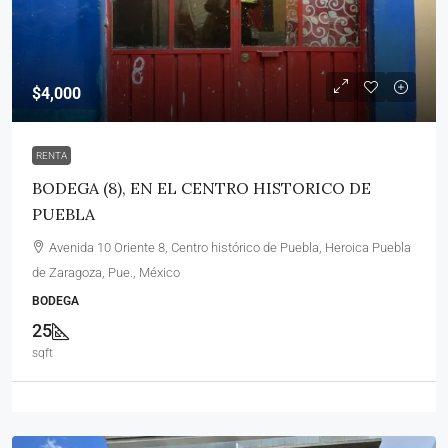
$4,000
RENTA
BODEGA (8), EN EL CENTRO HISTORICO DE
PUEBLA
Avenida 10 Oriente 8, Centro histórico de Puebla, Heroica Puebla
de Zaragoza, Pue., México
BODEGA
25
sqft