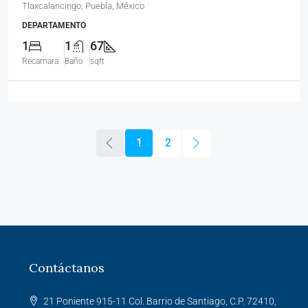
Tlaxcalancingo, Puebla, México
DEPARTAMENTO
1
1
67
Recamara
Baño
sqft
1
2
Contáctanos
21 Poniente 915-11 Col. Barrio de Santiago, C.P. 72410,