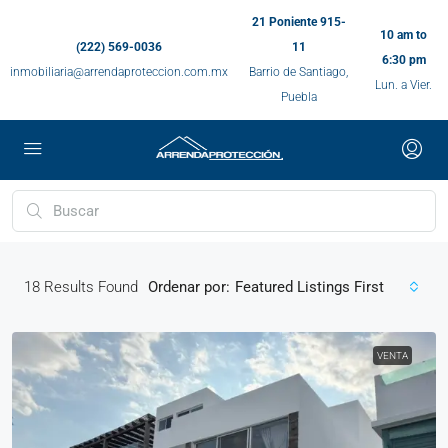
21 Poniente 915-
10 am to
(222) 569-0036
11
6:30 pm
inmobiliaria@arrendaproteccion.com.mx
Barrio de Santiago,
Lun. a Vier.
Puebla
18
Results Found
Ordenar por:
Featured Listings First
VENTA