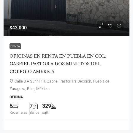
$43,000
RENTA
OFICINAS EN RENTA EN PUEBLA EN COL.
GABRIEL PASTOR A DOS MINUTOS DEL
COLEGIO AMERICA
Calle 3 A Sur 4114, Gabriel Pastor 1ra Sección, Puebla de
Zaragoza, Pue., México
OFICINA
6
7
329
Recamaras
Baños
sqft