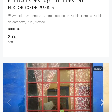
BODEGA EN RENTA (7), EN EL CENTRO
HISTORICO DE PUEBLA
Avenida 10 Oriente 8, Centro histórico de Puebla, Heroica Puebla
de Zaragoza, Pue., México
BODEGA
25
sqft
RENTA