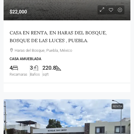
$22,000
CASA EN RENTA, EN HARAS DEL BOSQUE,
BOSQUE DE LAS LUCES , PUEBLA.
Haras del Bosque, Puebla, México
CASA AMUEBLADA
4
3
220.8
Recamaras
Baños
sqft
RENTA