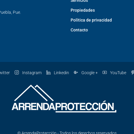
Servicios
Propiedades
Puebla, Pue.
Política de privacidad
Contacto
itter
Instagram
Linkedin
Google +
YouTube
© ArrendaProtección - Todos los derechos reservados