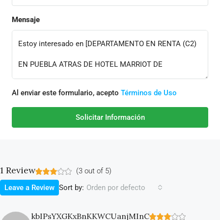
Mensaje
Al enviar este formulario, acepto
Términos de Uso
Solicitar Información
1 Review
(
3
out of
5
)
Sort by:
Leave a Review
Orden por defecto
kbIPsYXGKxBnKKWCUanjMInC