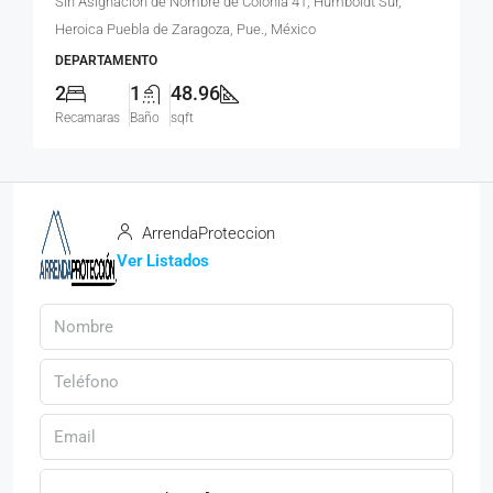
Sin Asignación de Nombre de Colonia 41, Humboldt Sur,
Heroica Puebla de Zaragoza, Pue., México
DEPARTAMENTO
2
1
48.96
Recamaras
Baño
sqft
ArrendaProteccion
Ver Listados