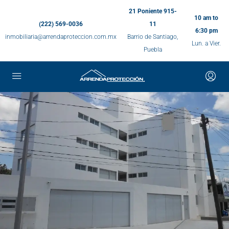
21 Poniente 915-
10 am to
(222) 569-0036
11
6:30 pm
inmobiliaria@arrendaproteccion.com.mx
Barrio de Santiago,
Lun. a Vier.
Puebla