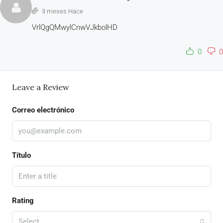
3 meses Hace
VrlQgQMwylCnwVJkbolHD
0
0
Leave a Review
Correo electrónico
Título
Rating
Select