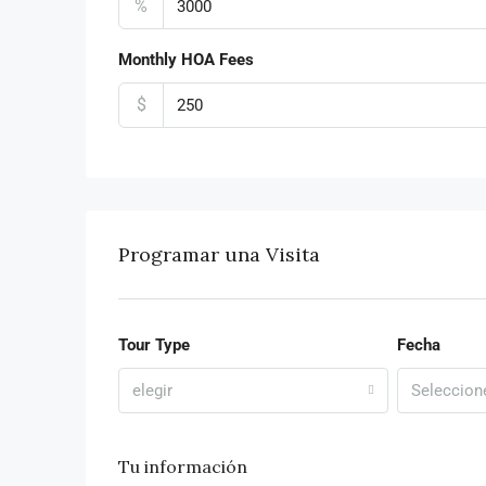
%
Monthly HOA Fees
$
Programar una Visita
Tour Type
Fecha
elegir
Seleccion
Tu información