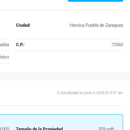
Ciudad:
Heroica Puebla de Zaragoza
uebla
C.P.:
72560
xico
Actualizado en junio 4, 2026 En 9:57 am
3,000
Tamaño de la Propiedad
329 sqft