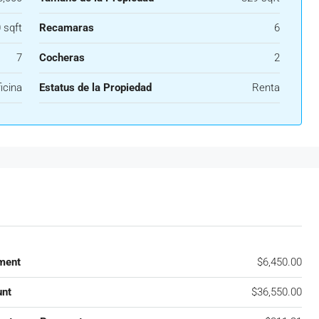
 sqft
Recamaras
6
7
Cocheras
2
icina
Estatus de la Propiedad
Renta
ment
$6,450.00
nt
$36,550.00