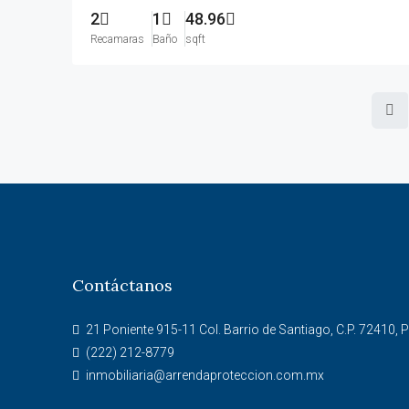
2
1
48.96
Recamaras
Baño
sqft
Contáctanos
21 Poniente 915-11 Col. Barrio de Santiago, C.P. 72410, P
(222) 212-8779
inmobiliaria@arrendaproteccion.com.mx