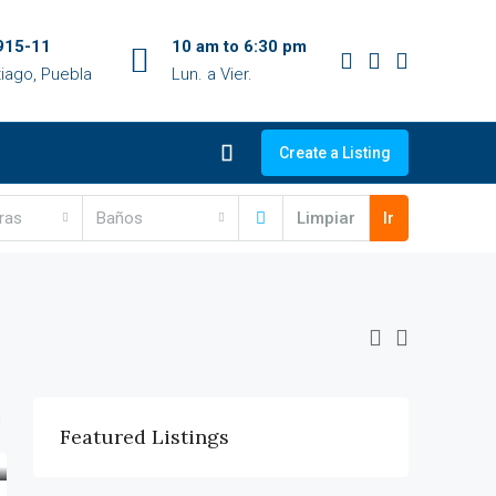
915-11
10 am to 6:30 pm
tiago, Puebla
Lun. a Vier.
Create a Listing
ras
Baños
Limpiar
Ir
Featured Listings