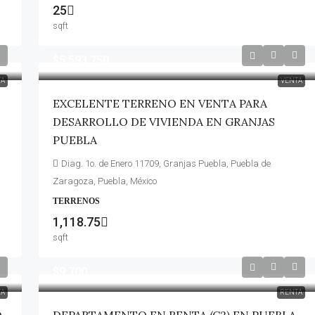
25
sqft
$5,593,750
TA
VENTA
EXCELENTE TERRENO EN VENTA PARA
DESARROLLO DE VIVIENDA EN GRANJAS
PUEBLA
Diag. 1o. de Enero 11709, Granjas Puebla, Puebla de
Zaragoza, Puebla, México
TERRENOS
1,118.75
sqft
$9,700
TA
RENTA