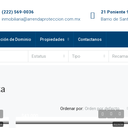
(222) 569-0036
21 Poniente 
inmobiliaria@arrendaproteccion.com.mx
Barrio de San
nción de Dominio
Propiedades
Contactanos
Estatus
Tipo
Recama
za
Ordenar por:
Orden por defecto
$43,000
TA
RENTA