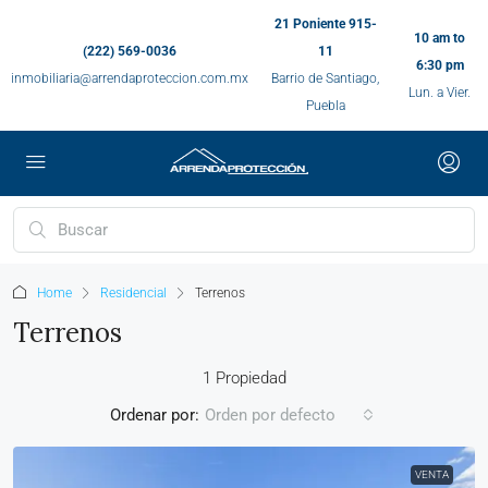
21 Poniente 915-
10 am to
(222) 569-0036
11
6:30 pm
inmobiliaria@arrendaproteccion.com.mx
Barrio de Santiago,
Lun. a Vier.
Puebla
Home
Residencial
Terrenos
Terrenos
1 Propiedad
Ordenar por:
Orden por defecto
VENTA